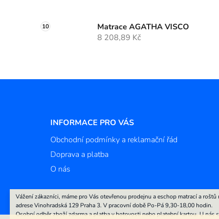
Matrace AGATHA VISCO
8 208,89 Kč
Z
á
p
a
INFORMACE PRO VÁS
t
Obchodní podmínky a reklamační řád
í
Doprava a platba
O nás
Vážení zákazníci, máme pro Vás otevřenou prodejnu a eschop matrací a roštů 
adrese Vinohradská 129 Praha 3. V pracovní době Po-Pá 9,30-18,00 hodin.
Osobní odběr zboží zdarma a platba v hotovosti nebo platební kartou. U nás s