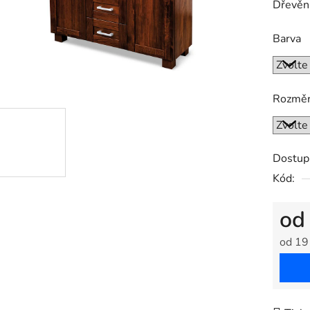
Dřevěn
Barva
Rozmě
Dostup
Kód:
o
od
19
Měrná