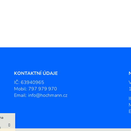
KONTAKTNÍ ÚDAJE
IČ: 63940965
Mobil:
797 979 970
1
Email:
info@hochmann.cz
na
i