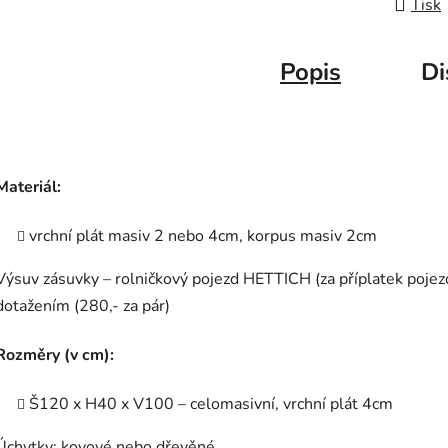
Tisk
Popis
Di
Materiál:
vrchní plát masiv 2 nebo 4cm, korpus masiv 2cm
Výsuv zásuvky – rolničkový pojezd HETTICH (za příplatek pojez
dotažením (280,- za pár)
Rozměry (v cm):
Š120 x H40 x V100 – celomasivní, vrchní plát 4cm
Úchytky: kovové nebo dřevěné