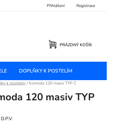
Přihlášení
Registrace
PRÁZDNÝ KOŠÍK
NÁKUPNÍ
KOŠÍK
ELE
DOPLŇKY K POSTELÍM
ky k postelím
/
Komoda 120 masiv TYP C
moda 120 masiv TYP
:
D.P.V.