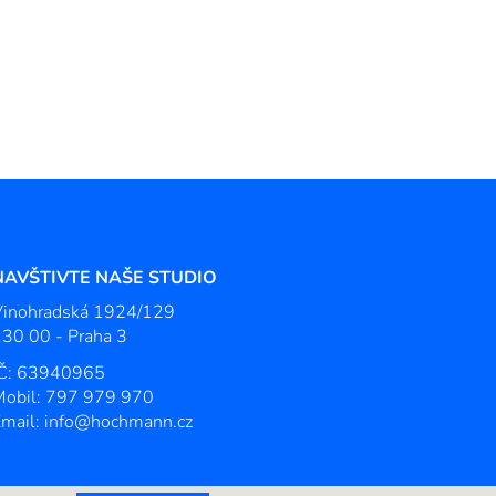
NAVŠTIVTE NAŠE STUDIO
Vinohradská 1924/129
30 00 - Praha 3
IČ: 63940965
Mobil: 797 979 970
Email: info@hochmann.cz