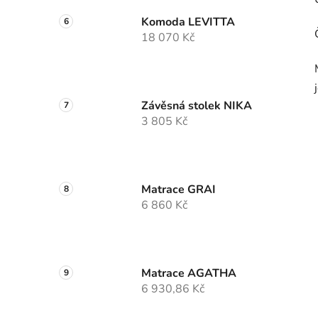
Komoda LEVITTA
18 070 Kč
Závěsná stolek NIKA
3 805 Kč
Matrace GRAI
6 860 Kč
Matrace AGATHA
6 930,86 Kč