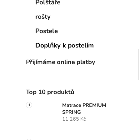
Polštáře
i
n
e
n
rošty
í
p
Postele
a
n
Doplňky k postelím
e
l
Přijímáme online platby
Top 10 produktů
Matrace PREMIUM
SPRING
11 265 Kč