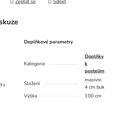
Zeptat se
Sdílet
skuze
Doplňkové parametry
Doplňky
Kategorie
k
postelím
masivní
Složení
d s
4 cm buk
Výška
100 cm