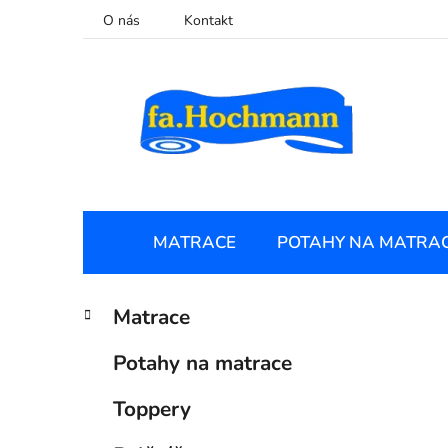
Přejít
O nás
Kontakt
na
obsah
MATRACE
POTAHY NA MATRA
P
K
Přeskočit
Matrace
a
kategorie
o
t
s
Potahy na matrace
e
t
g
r
Toppery
o
a
r