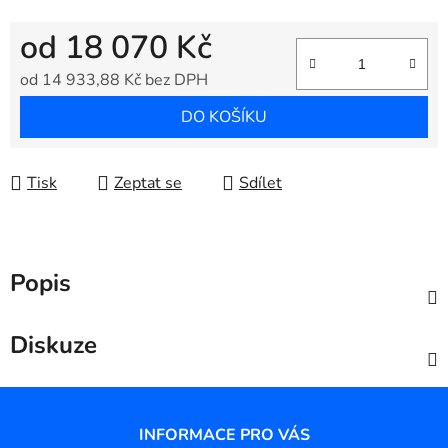
od
18 070 Kč
od
14 933,88 Kč
bez DPH
Měrná cena:
DO KOŠÍKU
Tisk
Zeptat se
Sdílet
Popis
Diskuze
Z
á
INFORMACE PRO VÁS