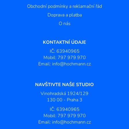
p
Obchodní podmínky a reklamační řád
a
t
Doprava a platba
í
O nás
KONTAKTNÍ ÚDAJE
IČ: 63940965
Mobil:
797 979 970
Email:
info@hochmann.cz
NAVŠTIVTE NAŠE STUDIO
Vinohradská 1924/129
130 00 - Praha 3
IČ: 63940965
Mobil: 797 979 970
Email: info@hochmann.cz