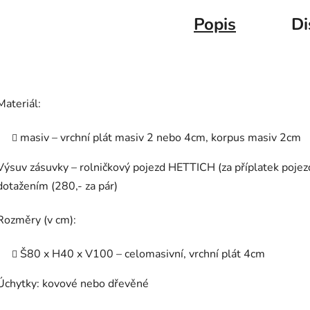
Popis
Di
Materiál:
masiv – vrchní plát masiv 2 nebo 4cm, korpus masiv 2cm
Výsuv zásuvky – rolničkový pojezd HETTICH (za příplatek pojez
dotažením (280,- za pár)
Rozměry (v cm):
Š80 x H40 x V100 – celomasivní, vrchní plát 4cm
Úchytky: kovové nebo dřevěné