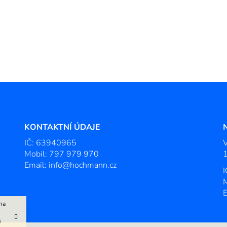
KONTAKTNÍ ÚDAJE
IČ: 63940965
Mobil:
797 979 970
1
Email:
info@hochmann.cz
na
i