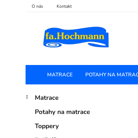
Přejít
O nás
Kontakt
na
obsah
MATRACE
POTAHY NA MATRA
P
K
Přeskočit
Matrace
a
kategorie
o
t
s
Potahy na matrace
e
t
g
r
Toppery
o
a
r