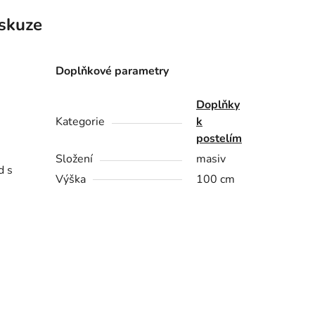
skuze
Doplňkové parametry
Doplňky
Kategorie
k
postelím
Složení
masiv
d s
Výška
100 cm