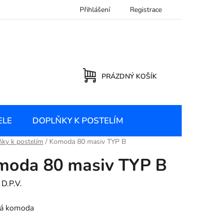
Přihlášení
Registrace
PRÁZDNÝ KOŠÍK
NÁKUPNÍ
KOŠÍK
ELE
DOPLŇKY K POSTELÍM
ky k postelím
/
Komoda 80 masiv TYP B
moda 80 masiv TYP B
:
D.P.V.
á komoda