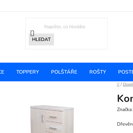
HLEDAT
CE
TOPPERY
POLŠTÁŘE
ROŠTY
POST
Domů
/
Doplň
Ko
Značka
Dřevěn