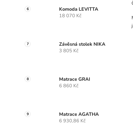
Komoda LEVITTA
18 070 Kč
Závěsná stolek NIKA
3 805 Kč
Matrace GRAI
6 860 Kč
Matrace AGATHA
6 930,86 Kč