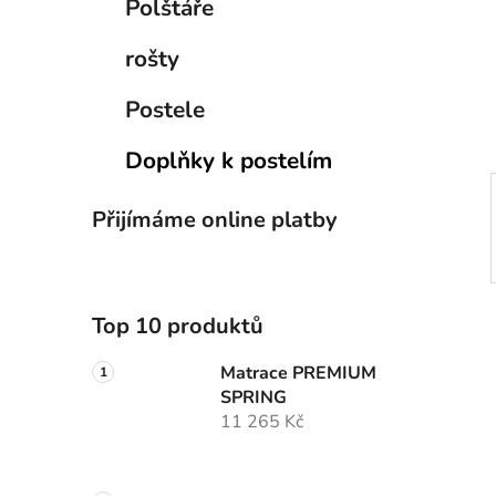
Polštáře
i
n
e
n
rošty
í
p
Postele
a
n
Doplňky k postelím
e
l
Přijímáme online platby
Top 10 produktů
Matrace PREMIUM
SPRING
11 265 Kč