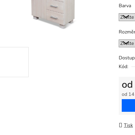
Barva
Rozmě
Dostup
Kód:
o
od
14
Měrná
Tisk