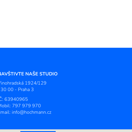
NAVŠTIVTE NAŠE STUDIO
Vinohradská 1924/129
30 00 - Praha 3
IČ: 63940965
Mobil: 797 979 970
Email: info@hochmann.cz