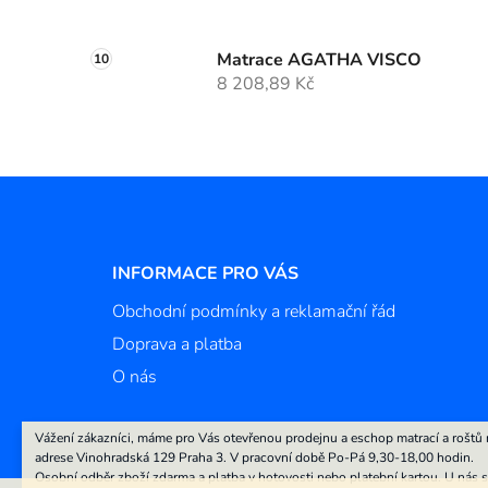
Matrace AGATHA VISCO
8 208,89 Kč
Z
á
p
a
INFORMACE PRO VÁS
t
Obchodní podmínky a reklamační řád
í
Doprava a platba
O nás
Vážení zákazníci, máme pro Vás otevřenou prodejnu a eschop matrací a roštů 
adrese Vinohradská 129 Praha 3. V pracovní době Po-Pá 9,30-18,00 hodin.
Osobní odběr zboží zdarma a platba v hotovosti nebo platební kartou. U nás s