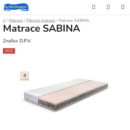
Přejít
Hledat
NÁKUP
na
KOŠÍK
obsah
Domů
/
Matrace
/
Pěnové matrace
/
Matrace SABINA
Matrace SABINA
Značka:
D.P.V.
AKCE